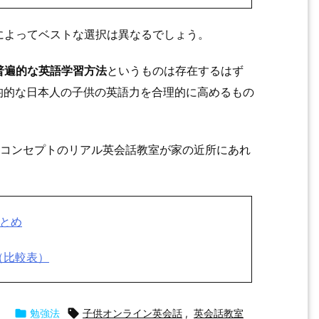
によってベストな選択は異なるでしょう。
普遍的な英語学習方法
というものは存在するはず
方法は、平均的な日本人の子供の英語力を合理的に高めるもの
 のようなコンセプトのリアル英会話教室が家の近所にあれ
まとめ
（比較表）

勉強法

子供オンライン英会話
,
英会話教室