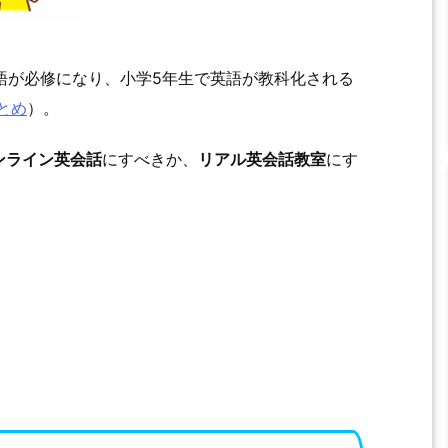
英語が必修になり、小学5年生で英語が教科化される
とめ
）。
ンライン英会話
にすべきか、
リアル英会話教室
にす