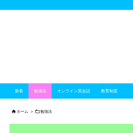
新着
勉強法
オンライン英会話
教育制度

ホーム
>

勉強法