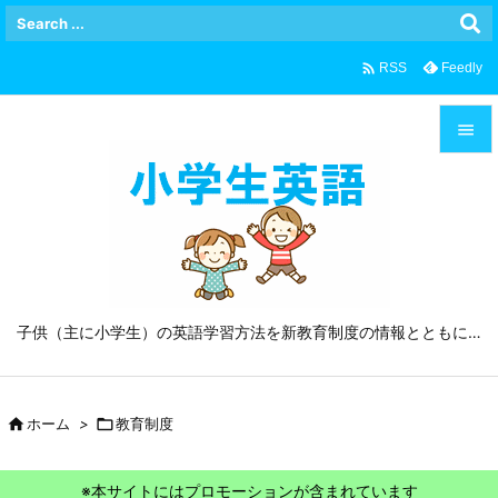

Feedly
RSS


メニュ

サイド

前へ
子供（主に小学生）の英語学習方法を新教育制度の情報とともに…

次へ


ホーム
>

教育制度
検索
※本サイトにはプロモーションが含まれています