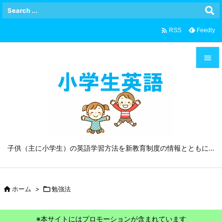

Feedly
RSS


メニュ

サイド

前へ
子供（主に小学生）の英語学習方法を新教育制度の情報とともに…

次へ


ホーム
>

勉強法
検索
※本サイトにはプロモーションが含まれています