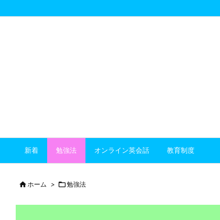
新着
勉強法
オンライン英会話
教育制度

ホーム
>

勉強法