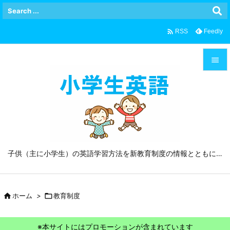

Feedly
RSS


メニュ

サイド

前へ
子供（主に小学生）の英語学習方法を新教育制度の情報とともに…

次へ


ホーム
>

教育制度
検索
※本サイトにはプロモーションが含まれています